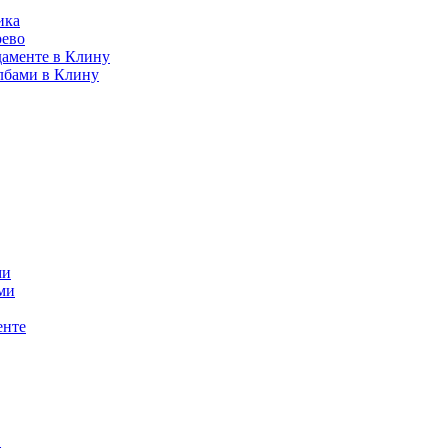
ика
рево
даменте в Клину
лбами в Клину
ми
ми
енте