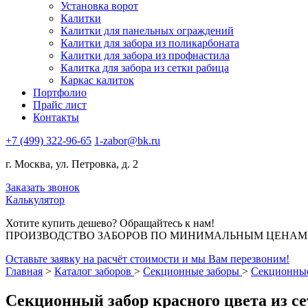
Установка ворот
Калитки
Калитки для панельных ограждений
Калитки для забора из поликарбоната
Калитки для забора из профнастила
Калитка для забора из сетки рабица
Каркас калиток
Портфолио
Прайс лист
Контакты
+7 (499) 322-96-65
1-zabor@bk.ru
г. Москва, ул. Петровка, д. 2
Заказать звонок
Калькулятор
Хотите купить дешево? Обращайтесь к нам!
ПРОИЗВОДСТВО ЗАБОРОВ ПО МИНИМАЛЬНЫМ ЦЕНАМ В
Оставьте заявку на расчёт стоимости и мы Вам перезвоним!
Главная
>
Каталог заборов
>
Секционные заборы
>
Секционные
Секционный забор красного цвета из с