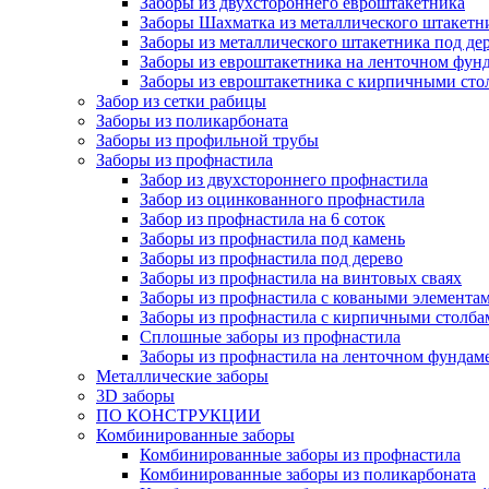
Заборы из двухстороннего евроштакетника
Заборы Шахматка из металлического штакетн
Заборы из металлического штакетника под де
Заборы из евроштакетника на ленточном фун
Заборы из евроштакетника с кирпичными сто
Забор из сетки рабицы
Заборы из поликарбоната
Заборы из профильной трубы
Заборы из профнастила
Забор из двухстороннего профнастила
Забор из оцинкованного профнастила
Забор из профнастила на 6 соток
Заборы из профнастила под камень
Заборы из профнастила под дерево
Заборы из профнастила на винтовых сваях
Заборы из профнастила с коваными элемента
Заборы из профнастила с кирпичными столба
Сплошные заборы из профнастила
Заборы из профнастила на ленточном фундам
Металлические заборы
3D заборы
ПО КОНСТРУКЦИИ
Комбинированные заборы
Комбинированные заборы из профнастила
Комбинированные заборы из поликарбоната