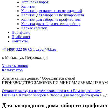
Установка ворот
Калитки
Калитки для панельных ограждений
Калитки для забора из поликарбоната
Калитки для забора из профнастила
Калитка для забора из сетки рабица
Каркас калиток
Портфолио
Прайс лист
Контакты
+7 (499) 322-96-65
1-zabor@bk.ru
г. Москва, ул. Петровка, д. 2
Заказать звонок
Калькулятор
Хотите купить дешево? Обращайтесь к нам!
ПРОИЗВОДСТВО ЗАБОРОВ ПО МИНИМАЛЬНЫМ ЦЕНАМ В
Оставьте заявку на расчёт стоимости и мы Вам перезвоним!
Главная
>
Каталог заборов
>
Заборы для загородного дома
>
Дл
Для загородного дома забор из профнас