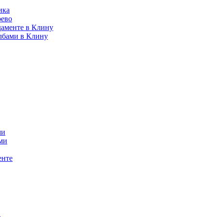
ика
рево
даменте в Клину
лбами в Клину
ми
ми
енте