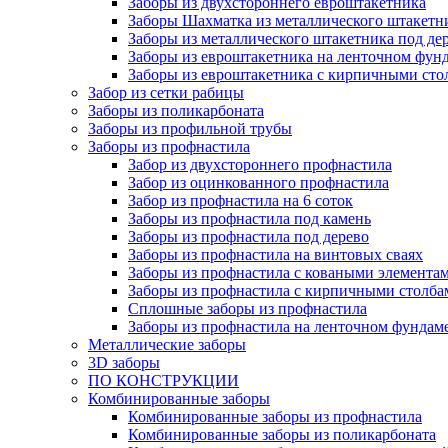
Заборы из двухстороннего евроштакетника
Заборы Шахматка из металлического штакетн
Заборы из металлического штакетника под де
Заборы из евроштакетника на ленточном фун
Заборы из евроштакетника с кирпичными сто
Забор из сетки рабицы
Заборы из поликарбоната
Заборы из профильной трубы
Заборы из профнастила
Забор из двухстороннего профнастила
Забор из оцинкованного профнастила
Забор из профнастила на 6 соток
Заборы из профнастила под камень
Заборы из профнастила под дерево
Заборы из профнастила на винтовых сваях
Заборы из профнастила с коваными элемента
Заборы из профнастила с кирпичными столба
Сплошные заборы из профнастила
Заборы из профнастила на ленточном фундам
Металлические заборы
3D заборы
ПО КОНСТРУКЦИИ
Комбинированные заборы
Комбинированные заборы из профнастила
Комбинированные заборы из поликарбоната