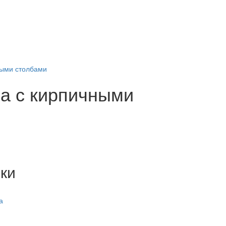
ными столбами
ла с кирпичными
ки
а