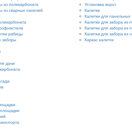
ы из поликарбоната
Установка ворот
ы из сварных панелей
Калитки
Калитки для панельных
оликарбоната
Калитки для забора из 
профнастила
Калитки для забора из 
етки рабицы
Калитка для забора из 
 заборы
Каркас калиток
у
ля дачи
икарбоната
 сада
ов
лощадки
 площадки
ний
ранспорта