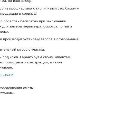
гой, на ваш выбор.
ор из профнастила с кирпичными столбами» у
 продукции и сервиса!
по области - бесплатно при заключении
к для замера периметра, осмотра почвы и
овора.
и производит установку забора в оговоренные
ительный мусор с участка.
ки под ключ. Гарантируем своим клиентам
нспортируемых конструкций, а также
оговоре.
22-96-65
согласования сметы
установки