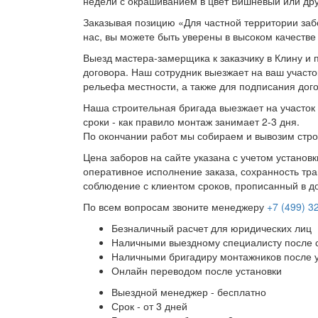
недели с окрашиванием в цвет Вишнёвый или дру
Заказывая позицию «Для частной территории заб
нас, вы можете быть уверены в высоком качестве
Выезд мастера-замерщика к заказчику в Клину и 
договора. Наш сотрудник выезжает на ваш участо
рельефа местности, а также для подписания дог
Наша строительная бригада выезжает на участок 
сроки - как правило монтаж занимает 2-3 дня.
По окончании работ мы собираем и вывозим стро
Цена заборов на сайте указана с учетом установ
оперативное исполнение заказа, сохранность тра
соблюдение с клиентом сроков, прописанный в д
По всем вопросам звоните менеджеру
+7 (499) 3
Безналичный расчет для юридических лиц
Наличными выездному специалисту после 
Наличными бригадиру монтажников после 
Онлайн переводом после установки
Выездной менеджер - бесплатно
Срок - от 3 дней