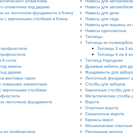
аллического штакетника
Навесы для автомобиле
го штакетника под дерево
Навесы для автомобил
ка на ленточном фундаменте в Клину
Навесы для дачи
ка с кирпичными столбами в Клину
Навесы для сада
Навесы для машины из 
Навесы односкатные
Теплицы
Теплицы из поликарбон
о профнастила
Теплицы 3 на 3 и
 профнастила
Теплицы 4 на 4 и
 6 соток
Теплица Народная
под камень
Душевые кабины для да
под дерево
Фундаменты для забор
на винтовых сваях
Ленточный фундамент д
с коваными элементами
Столбы для заборов
с кирпичными столбами
Кирпичные столбы для 
офнастила
Металлические столбы 
 на ленточном фундаменте
Ворота
Откатные ворота
Секционные ворота
Каркасы ворот
Механические откатные
ы из профнастила
Распашные ворота