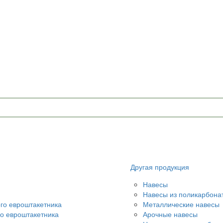
u
Другая продукция
Навесы
Навесы из поликарбона
ого евроштакетника
Металлические навесы
го евроштакетника
Арочные навесы