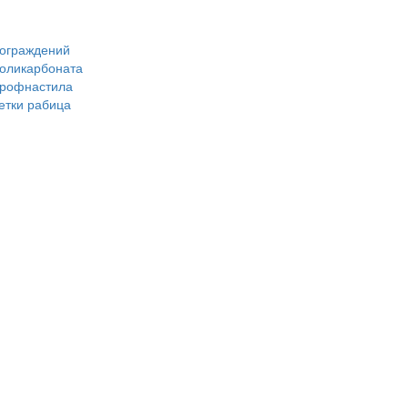
 ограждений
поликарбоната
профнастила
сетки рабица