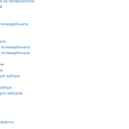
й из профнастила
ей
поликарбоната
ата
з поликарбоната
з поликарбоната
чи
ов
ля забора
забора
для заборов
 ворота