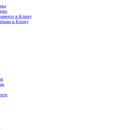
ика
рево
даменте в Клину
лбами в Клину
ми
ми
енте