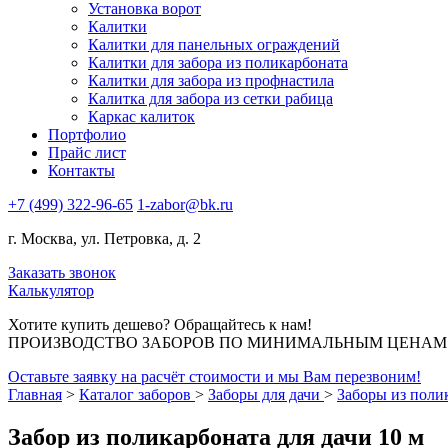
Установка ворот
Калитки
Калитки для панельных ограждений
Калитки для забора из поликарбоната
Калитки для забора из профнастила
Калитка для забора из сетки рабица
Каркас калиток
Портфолио
Прайс лист
Контакты
+7 (499) 322-96-65
1-zabor@bk.ru
г. Москва, ул. Петровка, д. 2
Заказать звонок
Калькулятор
Хотите купить дешево? Обращайтесь к нам!
ПРОИЗВОДСТВО ЗАБОРОВ ПО МИНИМАЛЬНЫМ ЦЕНАМ В
Оставьте заявку на расчёт стоимости и мы Вам перезвоним!
Главная
>
Каталог заборов
>
Заборы для дачи
>
Заборы из полик
Забор из поликарбоната для дачи 10 м