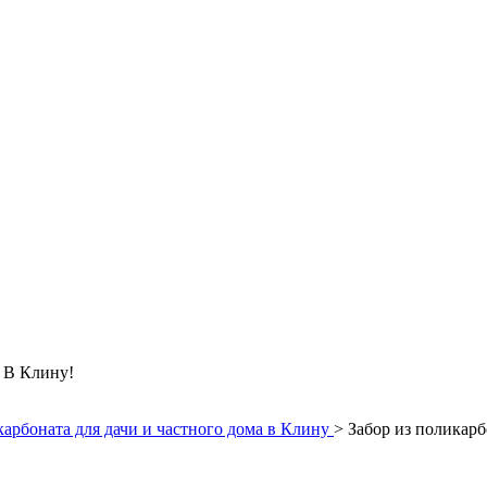
 Клину!
арбоната для дачи и частного дома в Клину
>
Забор из поликарб