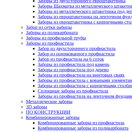
Заборы из двухстороннего евроштакетника
Заборы Шахматка из металлического штакетн
Заборы из металлического штакетника под де
Заборы из евроштакетника на ленточном фун
Заборы из евроштакетника с кирпичными сто
Забор из сетки рабицы
Заборы из поликарбоната
Заборы из профильной трубы
Заборы из профнастила
Забор из двухстороннего профнастила
Забор из оцинкованного профнастила
Забор из профнастила на 6 соток
Заборы из профнастила под камень
Заборы из профнастила под дерево
Заборы из профнастила на винтовых сваях
Заборы из профнастила с коваными элемента
Заборы из профнастила с кирпичными столба
Сплошные заборы из профнастила
Заборы из профнастила на ленточном фундам
Металлические заборы
3D заборы
ПО КОНСТРУКЦИИ
Комбинированные заборы
Комбинированные заборы из профнастила
Комбинированные заборы из поликарбоната