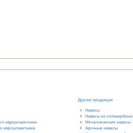
u
Другая продукция
Навесы
Навесы из поликарбона
ого евроштакетника
Металлические навесы
го евроштакетника
Арочные навесы