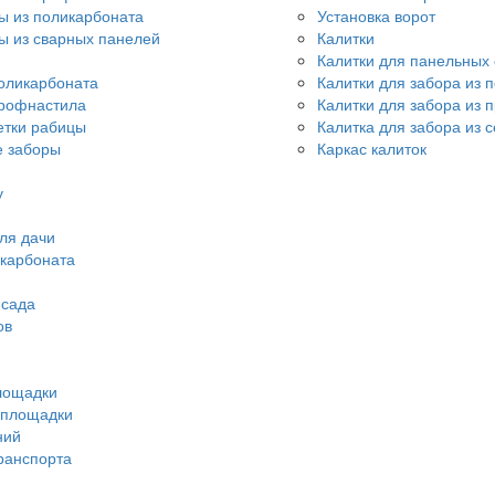
ы из поликарбоната
Установка ворот
ы из сварных панелей
Калитки
Калитки для панельных
оликарбоната
Калитки для забора из 
профнастила
Калитки для забора из 
етки рабицы
Калитка для забора из 
 заборы
Каркас калиток
у
ля дачи
икарбоната
 сада
ов
лощадки
 площадки
ний
ранспорта