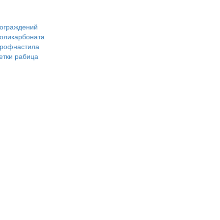
 ограждений
поликарбоната
профнастила
сетки рабица