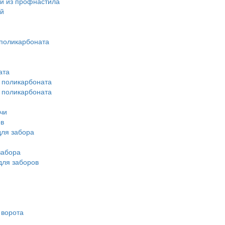
й из профнастила
ей
поликарбоната
ата
з поликарбоната
з поликарбоната
чи
ов
ля забора
забора
для заборов
 ворота