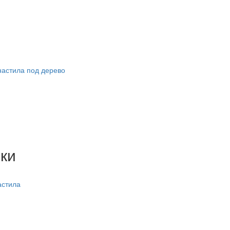
астила под дерево
ки
астила