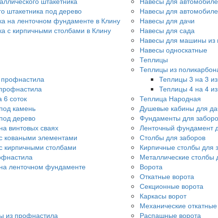
аллического штакетника
Навесы для автомобиле
го штакетника под дерево
Навесы для автомобил
ка на ленточном фундаменте в Клину
Навесы для дачи
ка с кирпичными столбами в Клину
Навесы для сада
Навесы для машины из 
Навесы односкатные
Теплицы
Теплицы из поликарбон
о профнастила
Теплицы 3 на 3 и
 профнастила
Теплицы 4 на 4 и
 6 соток
Теплица Народная
под камень
Душевые кабины для да
под дерево
Фундаменты для забор
на винтовых сваях
Ленточный фундамент д
с коваными элементами
Столбы для заборов
с кирпичными столбами
Кирпичные столбы для 
офнастила
Металлические столбы 
 на ленточном фундаменте
Ворота
Откатные ворота
Секционные ворота
Каркасы ворот
Механические откатные
ы из профнастила
Распашные ворота