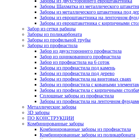
Заборы из двухстороннего евроштакетника
Заборы Шахматка из металлического штакетн
Заборы из металлического штакетника под де
Заборы из евроштакетника на ленточном фун
Заборы из евроштакетника с кирпичными сто
Забор из сетки рабицы
Заборы из поликарбоната
Заборы из профильной трубы
Заборы из профнастила
Забор из двухстороннего профнастила
Забор из оцинкованного профнастила
Забор из профнастила на 6 соток
Заборы из профнастила под камень
Заборы из профнастила под дерево
Заборы из профнастила на винтовых сваях
Заборы из профнастила с коваными элемента
Заборы из профнастила с кирпичными столба
Сплошные заборы из профнастила
Заборы из профнастила на ленточном фундам
Металлические заборы
3D заборы
ПО КОНСТРУКЦИИ
Комбинированные заборы
Комбинированные заборы из профнастила
Комбинированные заборы из поликарбоната