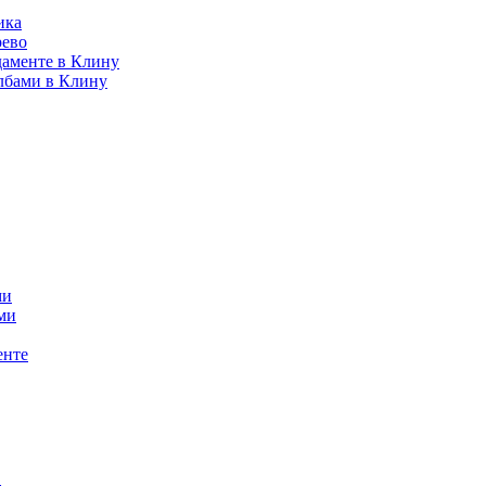
ика
рево
даменте в Клину
лбами в Клину
ми
ми
енте