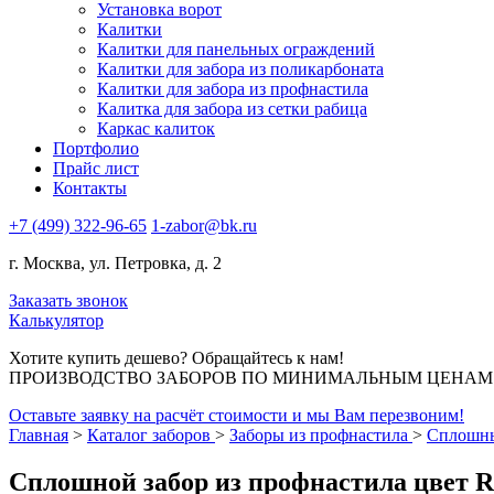
Установка ворот
Калитки
Калитки для панельных ограждений
Калитки для забора из поликарбоната
Калитки для забора из профнастила
Калитка для забора из сетки рабица
Каркас калиток
Портфолио
Прайс лист
Контакты
+7 (499) 322-96-65
1-zabor@bk.ru
г. Москва, ул. Петровка, д. 2
Заказать звонок
Калькулятор
Хотите купить дешево? Обращайтесь к нам!
ПРОИЗВОДСТВО ЗАБОРОВ ПО МИНИМАЛЬНЫМ ЦЕНАМ В
Оставьте заявку на расчёт стоимости и мы Вам перезвоним!
Главная
>
Каталог заборов
>
Заборы из профнастила
>
Сплошны
Сплошной забор из профнастила цвет R