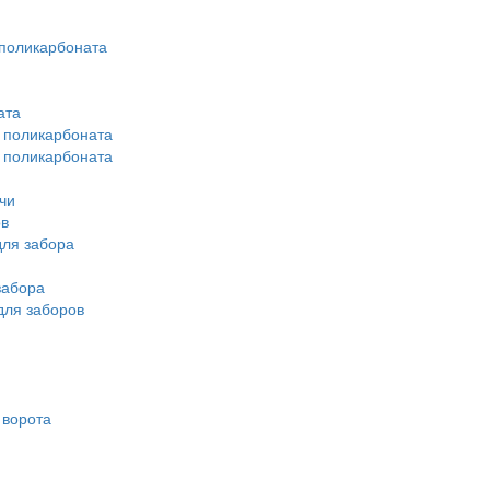
поликарбоната
ата
з поликарбоната
з поликарбоната
чи
ов
ля забора
забора
для заборов
 ворота