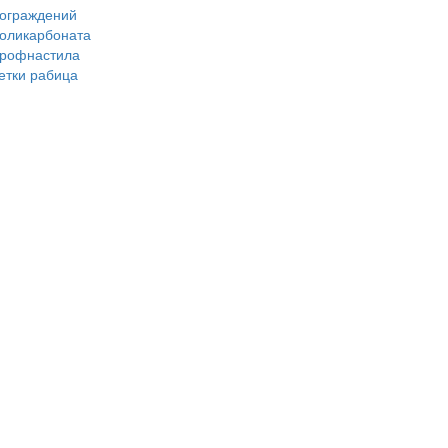
 ограждений
поликарбоната
профнастила
сетки рабица