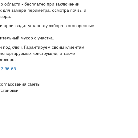
по области - бесплатно при заключении
к для замера периметра, осмотра почвы и
овора.
и производит установку забора в оговоренные
ительный мусор с участка.
ки под ключ. Гарантируем своим клиентам
нспортируемых конструкций, а также
оговоре.
22-96-65
согласования сметы
установки