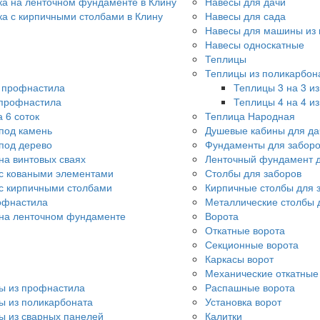
ка на ленточном фундаменте в Клину
Навесы для дачи
ка с кирпичными столбами в Клину
Навесы для сада
Навесы для машины из 
Навесы односкатные
Теплицы
Теплицы из поликарбон
о профнастила
Теплицы 3 на 3 и
 профнастила
Теплицы 4 на 4 и
 6 соток
Теплица Народная
под камень
Душевые кабины для да
под дерево
Фундаменты для забор
на винтовых сваях
Ленточный фундамент д
с коваными элементами
Столбы для заборов
с кирпичными столбами
Кирпичные столбы для 
офнастила
Металлические столбы 
 на ленточном фундаменте
Ворота
Откатные ворота
Секционные ворота
Каркасы ворот
Механические откатные
ы из профнастила
Распашные ворота
ы из поликарбоната
Установка ворот
ы из сварных панелей
Калитки