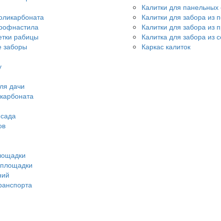
Калитки для панельных
оликарбоната
Калитки для забора из 
профнастила
Калитки для забора из 
етки рабицы
Калитка для забора из 
 заборы
Каркас калиток
у
ля дачи
икарбоната
 сада
ов
лощадки
 площадки
ний
ранспорта