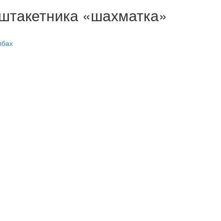
оштакетника «шахматка»
лбах