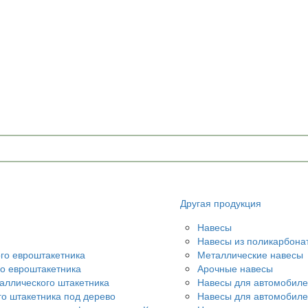
u
Другая продукция
Навесы
Навесы из поликарбона
ого евроштакетника
Металлические навесы
го евроштакетника
Арочные навесы
аллического штакетника
Навесы для автомобиле
го штакетника под дерево
Навесы для автомобил