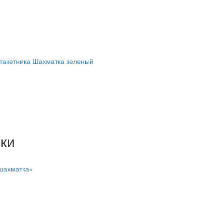
штакетника Шахматка зеленый
ки
«шахматка»