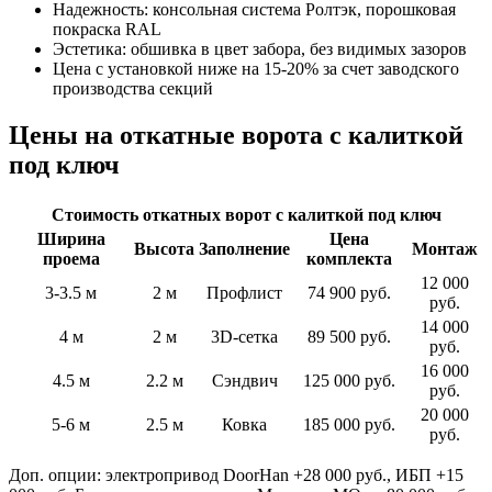
Надежность: консольная система Ролтэк, порошковая
покраска RAL
Эстетика: обшивка в цвет забора, без видимых зазоров
Цена с установкой ниже на 15-20% за счет заводского
производства секций
Цены на откатные ворота с калиткой
под ключ
Стоимость откатных ворот с калиткой под ключ
Ширина
Цена
Высота
Заполнение
Монтаж
проема
комплекта
12 000
3-3.5 м
2 м
Профлист
74 900 руб.
руб.
14 000
4 м
2 м
3D-сетка
89 500 руб.
руб.
16 000
4.5 м
2.2 м
Сэндвич
125 000 руб.
руб.
20 000
5-6 м
2.5 м
Ковка
185 000 руб.
руб.
Доп. опции: электропривод DoorHan +28 000 руб., ИБП +15