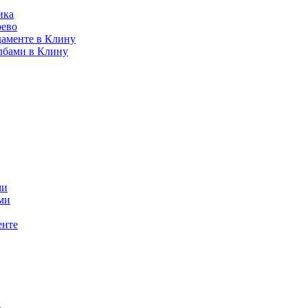
ика
рево
даменте в Клину
лбами в Клину
ми
ми
енте