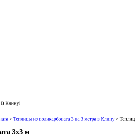
 Клину!
ната
>
Теплицы из поликарбоната 3 на 3 метра в Клину
>
Теплиц
ата 3х3 м