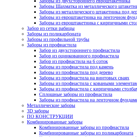
Заборы из двухстороннего евроштакетника
Заборы Шахматка из металлического штакетн
Заборы из металлического штакетника под де
Заборы из евроштакетника на ленточном фун
Заборы из евроштакетника с кирпичными сто
Забор из сетки рабицы
Заборы из поликарбоната
Заборы из профильной трубы
Заборы из профнастила
Забор из двухстороннего профнастила
Забор из оцинкованного профнастила
Забор из профнастила на 6 соток
Заборы из профнастила под камень
Заборы из профнастила под дерево
Заборы из профнастила на винтовых сваях
Заборы из профнастила с коваными элемента
Заборы из профнастила с кирпичными столба
Сплошные заборы из профнастила
Заборы из профнастила на ленточном фундам
Металлические заборы
3D заборы
ПО КОНСТРУКЦИИ
Комбинированные заборы
Комбинированные заборы из профнастила
Комбинированные заборы из поликарбоната