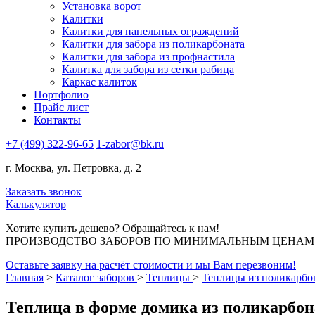
Установка ворот
Калитки
Калитки для панельных ограждений
Калитки для забора из поликарбоната
Калитки для забора из профнастила
Калитка для забора из сетки рабица
Каркас калиток
Портфолио
Прайс лист
Контакты
+7 (499) 322-96-65
1-zabor@bk.ru
г. Москва, ул. Петровка, д. 2
Заказать звонок
Калькулятор
Хотите купить дешево? Обращайтесь к нам!
ПРОИЗВОДСТВО ЗАБОРОВ ПО МИНИМАЛЬНЫМ ЦЕНАМ В
Оставьте заявку на расчёт стоимости и мы Вам перезвоним!
Главная
>
Каталог заборов
>
Теплицы
>
Теплицы из поликарбо
Теплица в форме домика из поликарбон