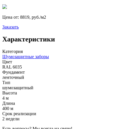
Цена от:
8819, руб./м2
Заказать
Характеристики
Категория
Шумозащитные заборы
Цвет
RAL 6035
Фундамент
ленточный
Тип
шумозащитный
Высота
4 м
Длина
400 м
Срок реализации
2 недели
Есть вопросы? Мы всегда на связи!