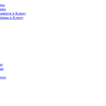
ика
рево
даменте в Клину
лбами в Клину
ми
ми
енте