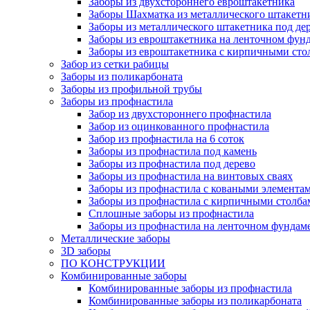
Заборы из двухстороннего евроштакетника
Заборы Шахматка из металлического штакетн
Заборы из металлического штакетника под де
Заборы из евроштакетника на ленточном фун
Заборы из евроштакетника с кирпичными сто
Забор из сетки рабицы
Заборы из поликарбоната
Заборы из профильной трубы
Заборы из профнастила
Забор из двухстороннего профнастила
Забор из оцинкованного профнастила
Забор из профнастила на 6 соток
Заборы из профнастила под камень
Заборы из профнастила под дерево
Заборы из профнастила на винтовых сваях
Заборы из профнастила с коваными элемента
Заборы из профнастила с кирпичными столба
Сплошные заборы из профнастила
Заборы из профнастила на ленточном фундам
Металлические заборы
3D заборы
ПО КОНСТРУКЦИИ
Комбинированные заборы
Комбинированные заборы из профнастила
Комбинированные заборы из поликарбоната