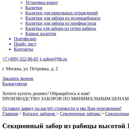
Установка ворот
Калитки
Калитки для панельных ограждений
Калитки для забора из поликарбоната
Калитки для забора из профнастила
Калитка для забора из сетки рабица
Каркас калиток
Портфолио
Прайс лист
Контакты
+7 (499) 322-96-65
1-zabor@bk.ru
г. Москва, ул. Петровка, д. 2
Заказать звонок
Калькулятор
Хотите купить дешево? Обращайтесь к нам!
ПРОИЗВОДСТВО ЗАБОРОВ ПО МИНИМАЛЬНЫМ ЦЕНАМ В
Оставьте заявку на расчёт стоимости и мы Вам перезвоним!
Главная
>
Каталог заборов
>
Секционные заборы
>
Секционные
Секционный забор из рабицы высотой 1