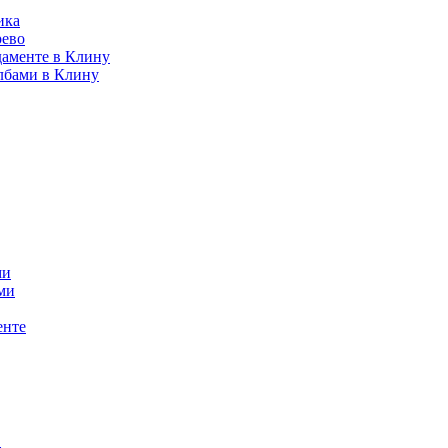
ика
рево
даменте в Клину
лбами в Клину
ми
ми
енте