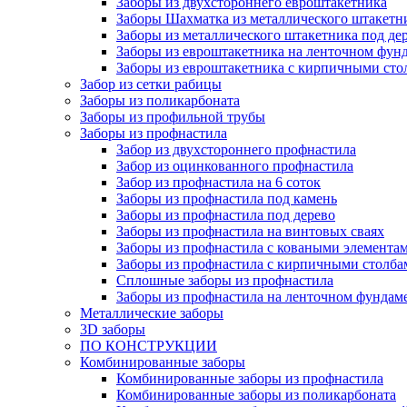
Заборы из двухстороннего евроштакетника
Заборы Шахматка из металлического штакетн
Заборы из металлического штакетника под де
Заборы из евроштакетника на ленточном фун
Заборы из евроштакетника с кирпичными сто
Забор из сетки рабицы
Заборы из поликарбоната
Заборы из профильной трубы
Заборы из профнастила
Забор из двухстороннего профнастила
Забор из оцинкованного профнастила
Забор из профнастила на 6 соток
Заборы из профнастила под камень
Заборы из профнастила под дерево
Заборы из профнастила на винтовых сваях
Заборы из профнастила с коваными элемента
Заборы из профнастила с кирпичными столба
Сплошные заборы из профнастила
Заборы из профнастила на ленточном фундам
Металлические заборы
3D заборы
ПО КОНСТРУКЦИИ
Комбинированные заборы
Комбинированные заборы из профнастила
Комбинированные заборы из поликарбоната