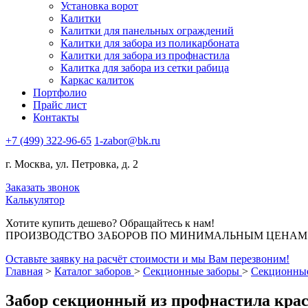
Установка ворот
Калитки
Калитки для панельных ограждений
Калитки для забора из поликарбоната
Калитки для забора из профнастила
Калитка для забора из сетки рабица
Каркас калиток
Портфолио
Прайс лист
Контакты
+7 (499) 322-96-65
1-zabor@bk.ru
г. Москва, ул. Петровка, д. 2
Заказать звонок
Калькулятор
Хотите купить дешево? Обращайтесь к нам!
ПРОИЗВОДСТВО ЗАБОРОВ ПО МИНИМАЛЬНЫМ ЦЕНАМ В
Оставьте заявку на расчёт стоимости и мы Вам перезвоним!
Главная
>
Каталог заборов
>
Секционные заборы
>
Секционные
Забор секционный из профнастила кра